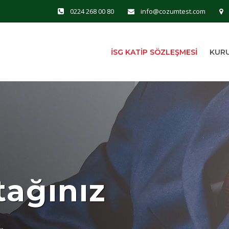
0224 268 00 80
info@cozumtest.com
İSG KATİP SÖZLEŞMESİ
KUR
ağınız